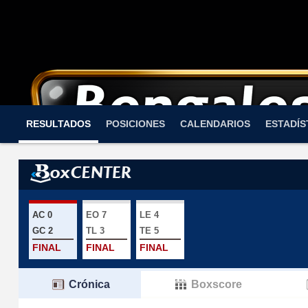
RESULTADOS
POSICIONES
CALENDARIOS
ESTADÍS
AC 0
EO 7
LE 4
GC 2
TL 3
TE 5
FINAL
FINAL
FINAL
Crónica
Boxscore