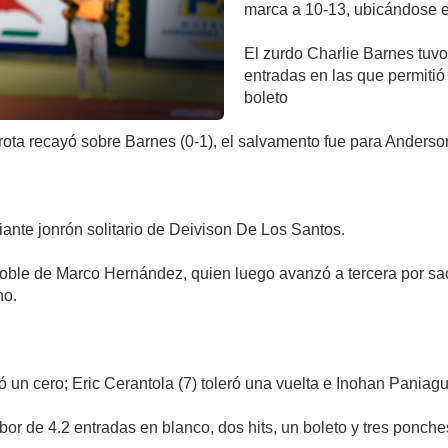
marca a 10-13, ubicándose en
El zurdo Charlie Barnes tuvo
entradas en las que permitió 
boleto
errota recayó sobre Barnes (0-1), el salvamento fue para Anderso
ante jonrón solitario de Deivison De Los Santos.
doble de Marco Hernández, quien luego avanzó a tercera por sac
ho.
un cero; Eric Cerantola (7) toleró una vuelta e Inohan Paniagua 
r de 4.2 entradas en blanco, dos hits, un boleto y tres ponche