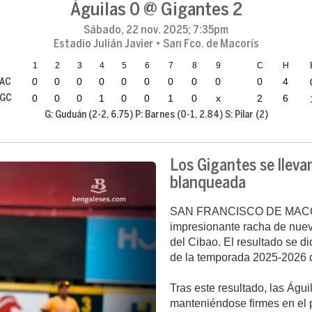
Águilas 0 @ Gigantes 2
Sábado, 22 nov. 2025; 7:35pm
Estadio Julián Javier • San Fco. de Macorís
1
2
3
4
5
6
7
8
9
C
H
0
0
0
0
0
0
0
0
0
0
4
AC
0
0
0
1
0
0
1
0
x
2
6
GC
G: Guduán (2-2, 6.75) P: Barnes (0-1, 2.84) S: Pilar (2)
Los Gigantes se llevan 
blanqueada
SAN FRANCISCO DE MACORÍS
impresionante racha de nueve
del Cibao. El resultado se d
de la temporada 2025-2026 d
Tras este resultado, las Águ
manteniéndose firmes en el p