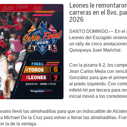
Leones le remontaron
carreras en el 8vo. pa
2026
SANTO DOMINGO.—
En el 
Leones del Escogido vinieron
un rally de cinco anotaciones
Quisqueya Juan Marichal.
Con la pizarra 6-2, los camp
Jean Carlos Mejía con senci
González para que el primero
al prado izquierdo. Con corr
infield-hit por tercera para 
inicial movió a los corredore
arro llenó las almohadillas para que un indiscutible de Alcides
o a Michael De la Cruz para volver a llenar las almohadillas. 
n la de la ventaja.