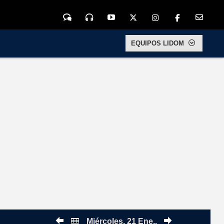
Chat
Audio
YouTu
Twitter
Inst
FaceB
E-Mail
EQUIPOS LIDOM
Miércoles, 21 Ene..