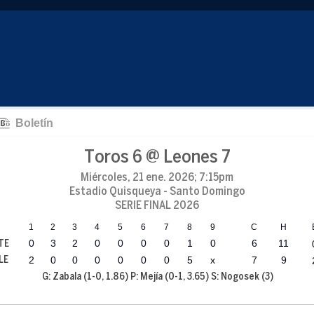
Boletín
Toros 6 @ Leones 7
Miércoles, 21 ene. 2026; 7:15pm
Estadio Quisqueya - Santo Domingo
SERIE FINAL 2026
1
2
3
4
5
6
7
8
9
C
H
0
3
2
0
0
0
0
1
0
6
11
TE
2
0
0
0
0
0
0
5
x
7
9
LE
G: Zabala (1-0, 1.86) P: Mejía (0-1, 3.65) S: Nogosek (3)