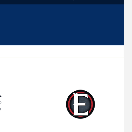
E
0
2