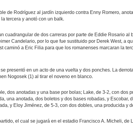
oble de Rodríguez al jardín izquierdo contra Enny Romero, anot
a tercera y anotó con un balk.
un cuadrangular de dos carreras por parte de Eddie Rosario al 
imer Candelario, por lo que fue sustituido por Derek West, a qui
st caminó a Eric Filia para que los romanenses marcaran la ter
se presentó en un acto de una vuelta y dos ponches. La derrota 
hen Nogosek (1) al tirar el noveno en blanco.
le, dos anotadas y una base por bolas; Lake, de 3-2, con dos p
da, una anotada, dos boletos y dos bases robadas, y Escobar, d
ada, y Eloy Jiménez, de 5-3, con dos dobles, una producida y 
artido, el cual se jugará en el estadio Francisco A. Micheli, de