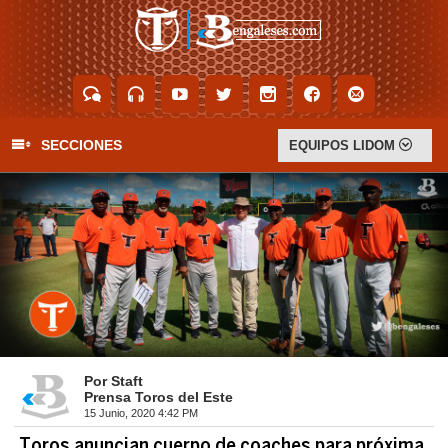
Chat
Audio
YouTu
Twitter
Inst
FaceB
E-Mail
SECCIONES
EQUIPOS LIDOM
Por Staft
Prensa Toros del Este
15 Junio, 2020 4:42 PM
Toros anuncian cuerpo de coaches para próxima