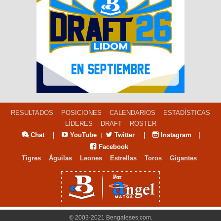
RESULTADOS
POSICIONES
CALENDARIOS
ESTADÍSTICAS
LÍDERES
DRAFT
ROSTER
Chat
|
YouTube
Twitter
|
Instagram
|
|
Facebook
Tigres
Águilas
Leones
Estrellas
Toros
Gigantes
© 2003-2021 Bengaleses.com.