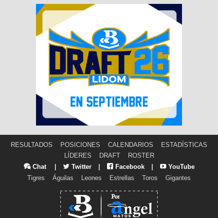
RESULTADOS
POSICIONES
CALENDARIOS
ESTADÍSTICAS
LÍDERES
DRAFT
ROSTER
Chat
|
Twitter
|
Facebook
|
YouTube
Tigres
Águilas
Leones
Estrellas
Toros
Gigantes